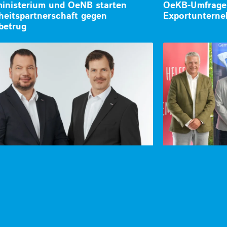
inisterium und OeNB starten
OeKB-Umfrage:
heitspartnerschaft gegen
Exportunterne
betrug