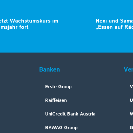
etzt Wachstumskurs im
Nexi und Samar
umsjahr fort
„Essen auf Rä
Banken
Ve
Erste Group
V
Raiffeisen
U
UniCredit Bank Austria
W
BAWAG Group
G