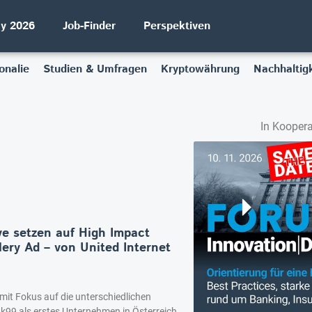
ay 2026
Job-Finder
Perspektiven
onalie
Studien & Umfragen
Kryptowährung
Nachhaltigk
In Koopera
e setzen auf High Impact
ery Ad – von United Internet
t Fokus auf die unterschiedlichen
k99 als erstes Unternehmen in Österreich