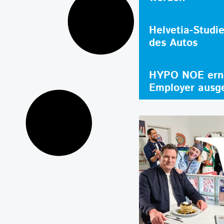
Helvetia-Studi
des Autos
HYPO NOE erne
Employer ausg