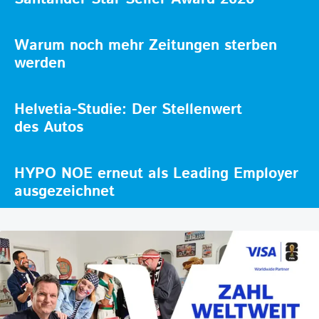
Warum noch mehr Zeitungen sterben
werden
Helvetia-Studie: Der Stellenwert
des Autos
HYPO NOE erneut als Leading Employer
ausgezeichnet