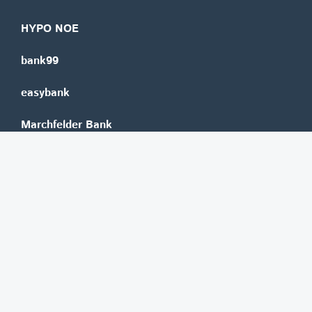
HYPO NOE
bank99
easybank
Marchfelder Bank
Versicherungen
Vienna Insurance Group
UNIQA
Wiener Städtische
Generali