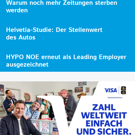
Warum noch mehr Zeitungen sterben
werden
Helvetia-Studie: Der Stellenwert
des Autos
HYPO NOE erneut als Leading Employer
ausgezeichnet