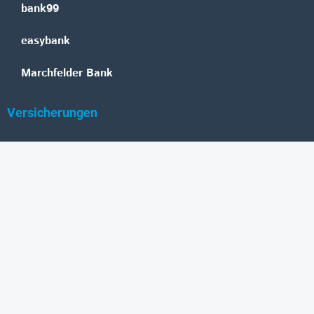
bank99
easybank
Marchfelder Bank
Versicherungen
Vienna Insurance Group
UNIQA
Wiener Städtische
Generali
Allianz
GRAWE