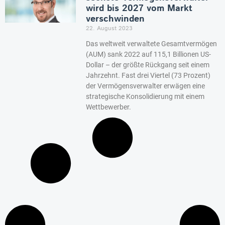
wird bis 2027 vom Markt
verschwinden
22. August 2023
Das weltweit verwaltete Gesamtvermögen
(AUM) sank 2022 auf 115,1 Billionen US-
Dollar – der größte Rückgang seit einem
Jahrzehnt. Fast drei Viertel (73 Prozent)
der Vermögensverwalter erwägen eine
strategische Konsolidierung mit einem
Wettbewerber.