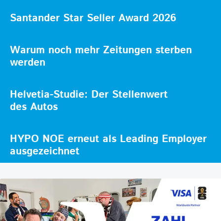
Santander Star Seller Award 2026
Warum noch mehr Zeitungen sterben
werden
Helvetia-Studie: Der Stellenwert
des Autos
HYPO NOE erneut als Leading Employer
ausgezeichnet