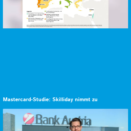
Mastercard-Studie: Skilliday nimmt zu