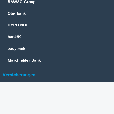
BAWAG Group
Oberbank
HYPO NOE
bank99
easybank
Marchfelder Bank
Versicherungen
Vienna Insurance Group
UNIQA
Wiener Städtische