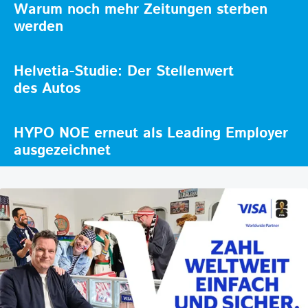
Warum noch mehr Zeitungen sterben
werden
Helvetia-Studie: Der Stellenwert
des Autos
HYPO NOE erneut als Leading Employer
ausgezeichnet