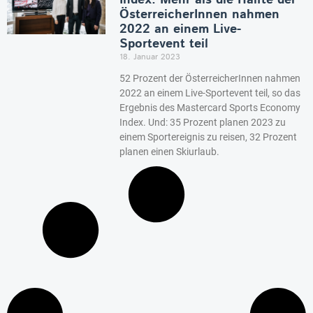
Index: Mehr als die Hälfte der
ÖsterreicherInnen nahmen
2022 an einem Live-
Sportevent teil
18. Januar 2023
52 Prozent der ÖsterreicherInnen nahmen
2022 an einem Live-Sportevent teil, so das
Ergebnis des Mastercard Sports Economy
Index. Und: 35 Prozent planen 2023 zu
einem Sportereignis zu reisen, 32 Prozent
planen einen Skiurlaub.