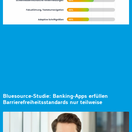
Bluesource-Studie: Banking-Apps erfüllen
Barrierefreiheitsstandards nur teilweise