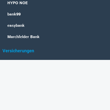
HYPO NOE
bank99
easybank
Marchfelder Bank
Versicherungen
Vienna Insurance Group
UNIQA
Wiener Städtische
Generali
Allianz