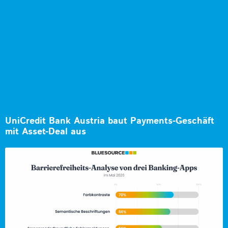
UniCredit Bank Austria baut Payments-Geschäft
mit Asset-Deal aus