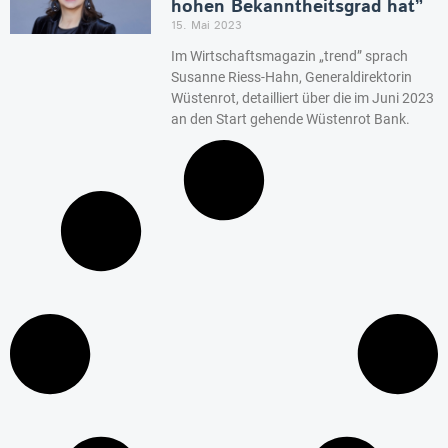
hohen Bekanntheitsgrad hat”
15. Mai 2023
Im Wirtschaftsmagazin „trend” sprach
Susanne Riess-Hahn, Generaldirektorin
Wüstenrot, detailliert über die im Juni 2023
an den Start gehende Wüstenrot Bank.