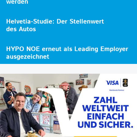
werden
Helvetia-Studie: Der Stellenwert
des Autos
HYPO NOE erneut als Leading Employer
ausgezeichnet