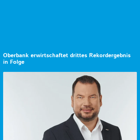
Oberbank erwirtschaftet drittes Rekordergebnis
in Folge