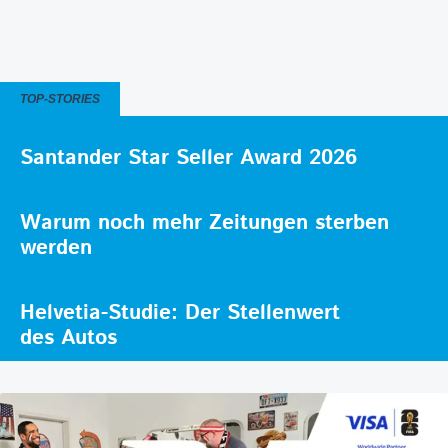
TOP-STORIES
Santander Star Seller Award 2026
Warum noch mehr Zeitungen sterben
werden
Helvetia-Studie: Der Stellenwert
des Autos