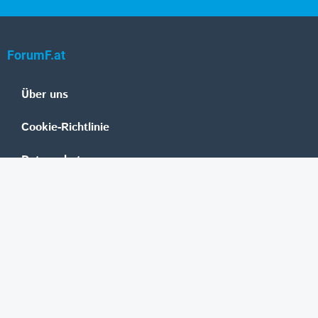
ForumF.at
Über uns
Cookie-Richtlinie
Datenschutz
Impressum
Mediadaten
Banken
Erste Group