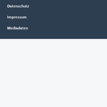
Datenschutz
Impressum
Mediadaten
Banken
Erste Group
Raiffeisen
UniCredit Bank Austria
BAWAG Group
Oberbank