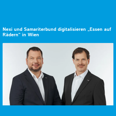
Nexi und Samariterbund digitalisieren „Essen auf
Rädern“ in Wien