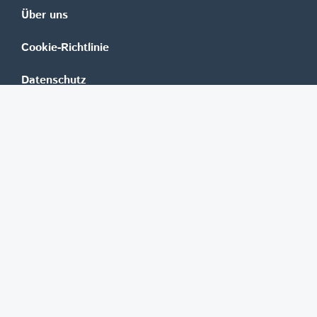
Über uns
Cookie-Richtlinie
Datenschutz
Impressum
Mediadaten
Banken
Erste Group
Raiffeisen
UniCredit Bank Austria