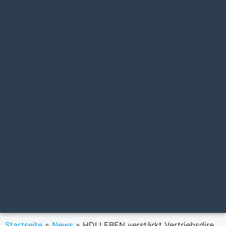
Startseite
»
News
»
HDI LEBEN verstärkt Vertriebsdirektion