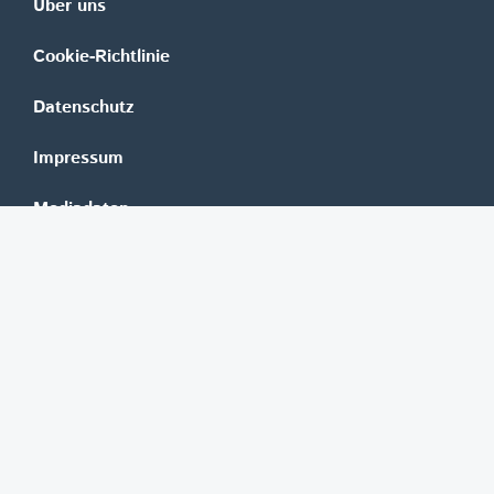
Über uns
Cookie-Richtlinie
Datenschutz
Impressum
Mediadaten
Banken
Erste Group
Raiffeisen
UniCredit Bank Austria
BAWAG Group