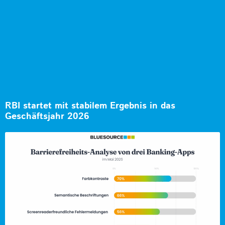
RBI startet mit stabilem Ergebnis in das
Geschäftsjahr 2026