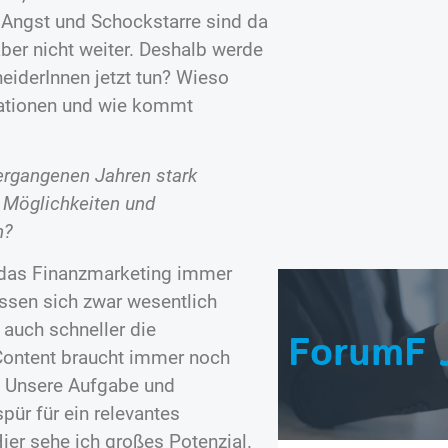
. Angst und Schockstarre sind da
aber nicht weiter. Deshalb werde
eiderInnen jetzt tun? Wieso
isationen und wie kommt
ergangenen Jahren stark
n Möglichkeiten und
n?
h das Finanzmarketing immer
assen sich zwar wesentlich
 auch schneller die
ForumF 
 Content braucht immer noch
e. Unsere Aufgabe und
ür für ein relevantes
Hier sehe ich großes Potenzial.