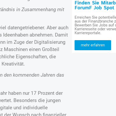
Finden Sie Mitar
ForumF Job Spot
rständnis in Zusammenhang mit
Erreichen Sie potentiell
aus der Finanzbranche 
Bewerben Sie Jobs auf
viel datengetriebener. Aber auch
Karriereseite oder verwe
Karriereportale.
das Ideenhaben abnehmen. Damit
 im Zuge der Digitalisierung
mehr erfahren
nz Maschinen einen Großteil
chliche Eigenschaften, die
reativität.
 in den kommenden Jahren das
Jahr haben nur 17 Prozent der
ertet. Besonders die jungen
gitale und individuelle
t der Wunsch nach finanzieller