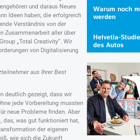
mengehören und daraus Neues
Warum noch me
nn Ideen haben, die erfolgreich
werden
ende Verständnis von der
ven Zusammenarbeit aller über
Helvetia-Studi
roup „Total Creativity”. Wir
des Autos
orderungen von Digitalisierung
teilnehmer aus Ihrer Best
 deutlich gezeigt, dass wir
 Ohne jede Vorbereitung mussten
ür neue Probleme finden. Aber
 das, was gut funktioniert hat,
ransformation der eigenen
ß, wie sich die Zukunft