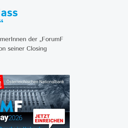
dass
“
ehmerInnen der „ForumF
on seiner Closing