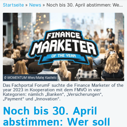
Startseite
»
News
»
Noch bis 30. April abstimmen: Wer soll Finance Marketer of the year werden?
© MOMENTUM Wien/Matej Kastelic
Das Fachportal ForumF suchte die Finance Marketer of the
year 2023 in Kooperation mit dem FMVÖ in vier
Kategorien: nämlich „Banken“, „Versicherungen“,
„Payment“ und „Innovation“.
Noch bis 30. April
abstimmen: Wer soll