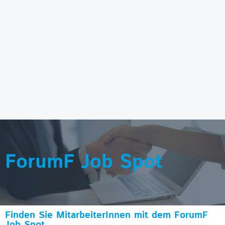
ForumF Job Spot
Finden Sie MitarbeiterInnen mit dem ForumF
Job Spot