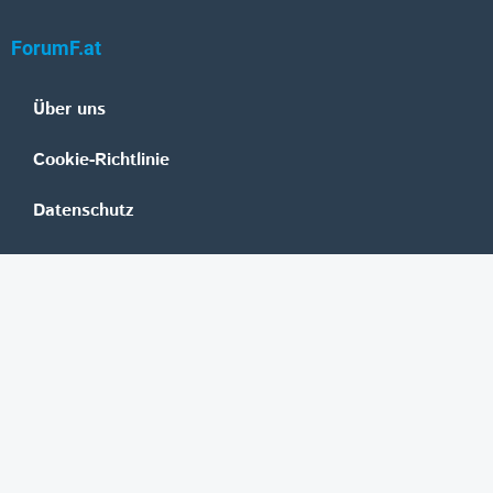
ForumF.at
Über uns
Cookie-Richtlinie
Datenschutz
Impressum
Mediadaten
Banken
Erste Group
Raiffeisen