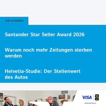
TOP-STORIES
Santander Star Seller Award 2026
Warum noch mehr Zeitungen sterben
werden
Helvetia-Studie: Der Stellenwert
des Autos