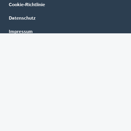
Cookie-Richtlinie
Datenschutz
Impressum
Mediadaten
Banken
Erste Group
Raiffeisen
UniCredit Bank Austria
BAWAG Group