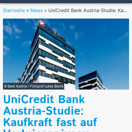
Startseite
»
News
»
UniCredit Bank Austria-Studie: Kaufkraft fast auf Vorkrisenniveau – Konsum bleibt dennoch verhalten
© Bank Austria / Fotograf Lukas Bezila
UniCredit Bank
Austria-Studie:
Kaufkraft fast auf