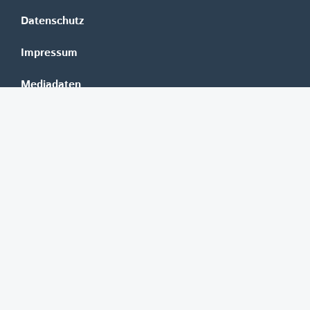
Datenschutz
Impressum
Mediadaten
Banken
Erste Group
Raiffeisen
UniCredit Bank Austria
BAWAG Group
Oberbank