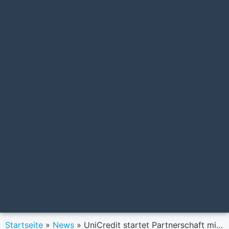
Startseite
»
News
»
UniCredit startet Partnerschaft mit Rise Europe