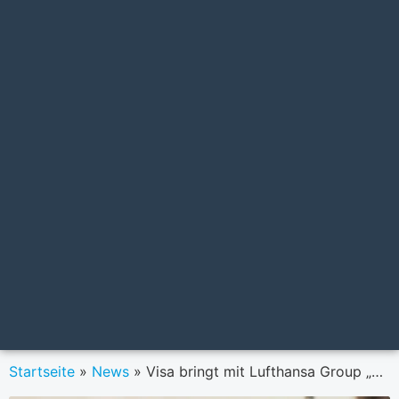
Startseite
»
News
»
Visa bringt mit Lufthansa Group „Click to Pay“ auf die Buchungsplattformen