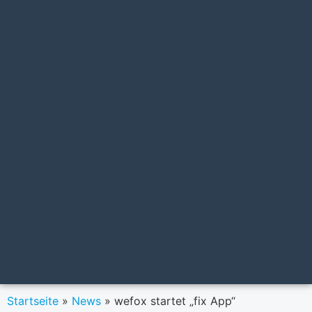
Startseite
»
News
»
wefox startet „fix App“