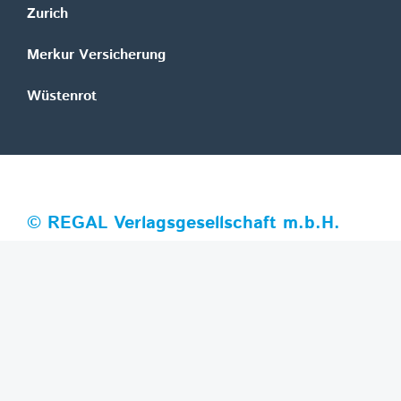
Zurich
Merkur Versicherung
Wüstenrot
©
REGAL Verlagsgesellschaft m.b.H.
Innovation|Day 2026