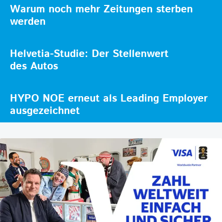
Warum noch mehr Zeitungen sterben
werden
Helvetia-Studie: Der Stellenwert
des Autos
HYPO NOE erneut als Leading Employer
ausgezeichnet