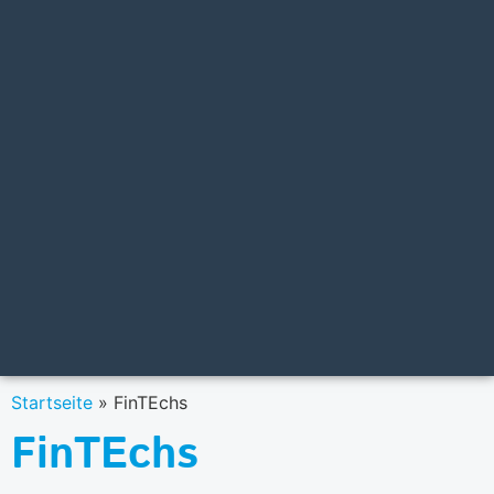
Startseite
»
FinTEchs
FinTEchs