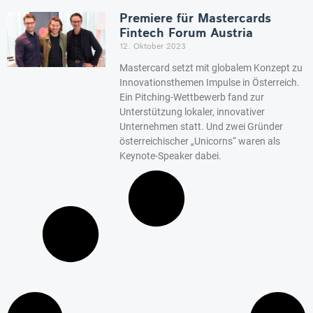
Premiere für Mastercards
Fintech Forum Austria
12. Oktober 2023
Mastercard setzt mit globalem Konzept zu
Innovationsthemen Impulse in Österreich.
Ein Pitching-Wettbewerb fand zur
Unterstützung lokaler, innovativer
Unternehmen statt. Und zwei Gründer
österreichischer „Unicorns“ waren als
Keynote-Speaker dabei.