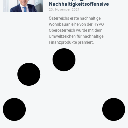
Nachhaltigkeitsoffensive
23. November 2021
Österreichs erste nachhaltige
Wohnbauanleihe von der HYPO
Oberösterreich wurde mit dem
Umweltzeichen für nachhaltige
Finanzprodukte prämiert.