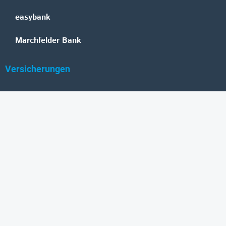
easybank
Marchfelder Bank
Versicherungen
Vienna Insurance Group
UNIQA
Wiener Städtische
Generali
Allianz
GRAWE