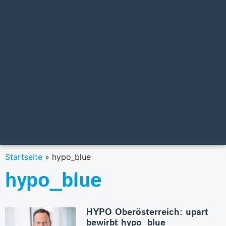
Startseite
»
hypo_blue
hypo_blue
HYPO Oberösterreich: upart
bewirbt hypo_blue