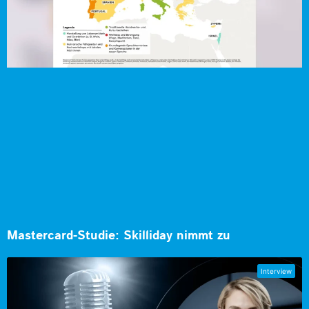
Mastercard-Studie: Skilliday nimmt zu