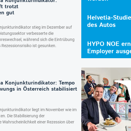
ia Konjunkturindikator:
t trotzt
en gut
Helvetia-Studi
des Autos
njunkturindikator stieg im Dezember auf
eistungssektor verbesserte die
eswechsel, während sich die Eintrübung
HYPO NOE erne
as Rezessionsrisiko ist gesunken.
Employer ausg
ia Konjunkturindikator: Tempo
ngs in Österreich stabilisiert
njunkturindikator liegt im November wie im
n. Die Stabilisierung der
 Wahrscheinlichkeit einer Rezession über