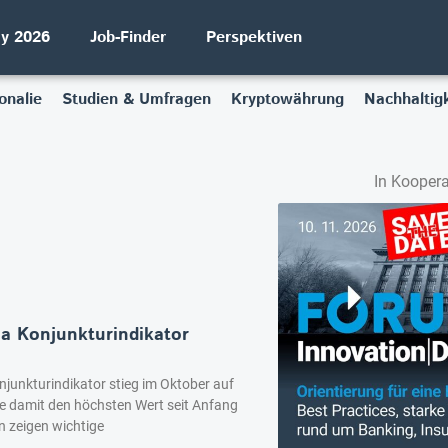
ay 2026
Job-Finder
Perspektiven
onalie
Studien & Umfragen
Kryptowährung
Nachhaltigk
In Koopera
ia Konjunkturindikator
njunkturindikator stieg im Oktober auf
te damit den höchsten Wert seit Anfang
n zeigen wichtige