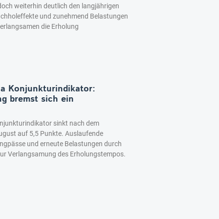
edoch weiterhin deutlich den langjährigen
achholeffekte und zunehmend Belastungen
erlangsamen die Erholung
ia Konjunkturindikator:
g bremst sich ein
njunkturindikator sinkt nach dem
ugust auf 5,5 Punkte. Auslaufende
engpässe und erneute Belastungen durch
 zur Verlangsamung des Erholungstempos.