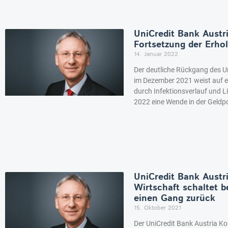
UniCredit Bank Austr
Fortsetzung der Erho
14. Januar 2022
Der deutliche Rückgang des U
im Dezember 2021 weist auf 
durch Infektionsverlauf und L
2022 eine Wende in der Geldpol
UniCredit Bank Austr
Wirtschaft schaltet 
einen Gang zurück
15. Oktober 2021
Der UniCredit Bank Austria Ko