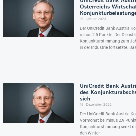
UniCredit Bank Austr
Österreichs Wirtschaf
Konjunkturbelastung
16. Januar 2023
Der UniCredit Bank Austria Ko
minus 2,5 Punkte. Der Dienstl
Konjunkturstimmung zum Jahr
in der Industrie fortsetzte. D
UniCredit Bank Austr
des Konjunkturabschwu
sich
16. Dezember 2022
Der UniCredit Bank Austria Ko
Vormonat bei minus 2,9 Punkte
Konjunkturstimmung senkt die
den Winter.