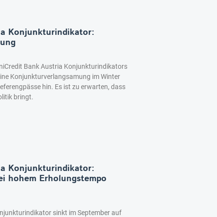
ia Konjunkturindikator:
lung
niCredit Bank Austria Konjunkturindikators
eine Konjunkturverlangsamung im Winter
ieferengpässe hin. Es ist zu erwarten, dass
itik bringt.
ia Konjunkturindikator:
bei hohem Erholungstempo
njunkturindikator sinkt im September auf