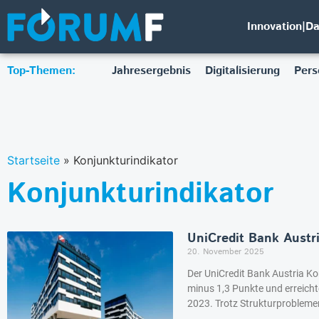
Innovation|D
Top-Themen:
Jahresergebnis
Digitalisierung
Pers
Startseite
»
Konjunkturindikator
Konjunkturindikator
UniCredit Bank Austr
20. November 2025
Der UniCredit Bank Austria Ko
minus 1,3 Punkte und erreich
2023. Trotz Strukturprobleme