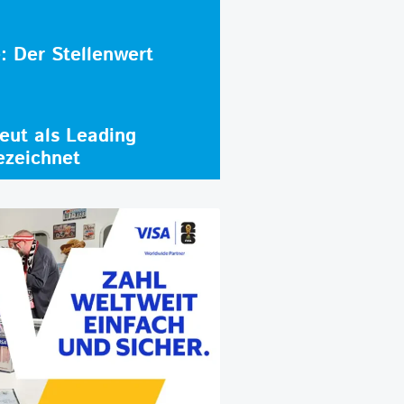
e: Der Stellenwert
ut als Leading
ezeichnet