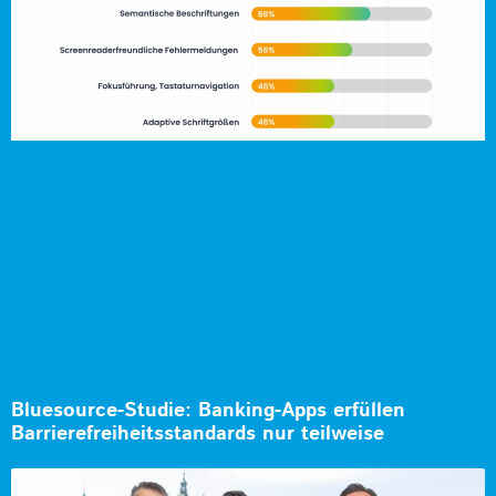
Bluesource-Studie: Banking-Apps erfüllen
Barrierefreiheitsstandards nur teilweise