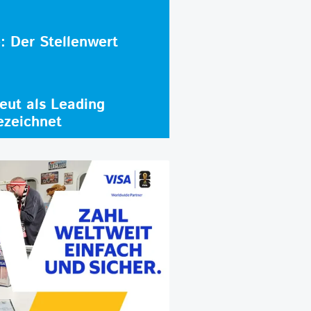
e: Der Stellenwert
ut als Leading
ezeichnet