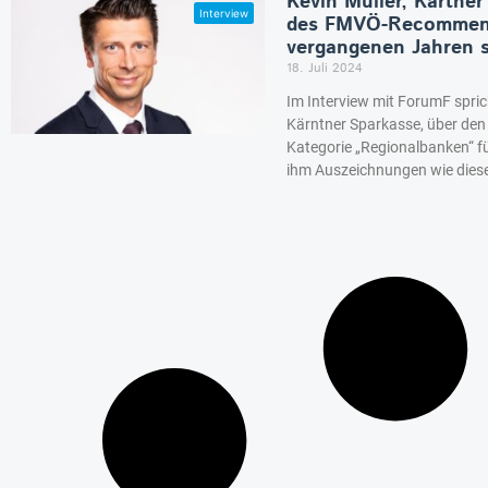
Kevin Müller, Kärtner
des FMVÖ-Recommend
vergangenen Jahren 
18. Juli 2024
Im Interview mit ForumF sprich
Kärntner Sparkasse, über den
Kategorie „Regionalbanken“ fü
ihm Auszeichnungen wie dies