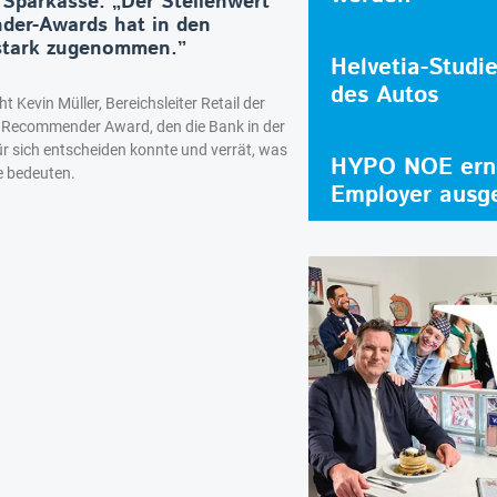
 Sparkasse: „Der Stellenwert
er-Awards hat in den
stark zugenommen.”
Helvetia-Studi
des Autos
t Kevin Müller, Bereichsleiter Retail der
 Recommender Award, den die Bank in der
r sich entscheiden konnte und verrät, was
HYPO NOE erne
e bedeuten.
Employer ausg