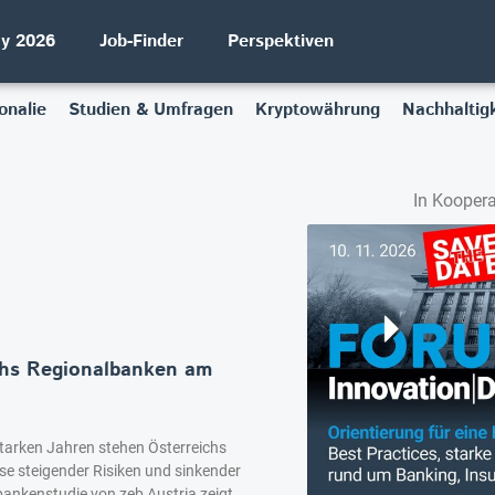
ay 2026
Job-Finder
Perspektiven
onalie
Studien & Umfragen
Kryptowährung
Nachhaltigk
In Koopera
chs Regionalbanken am
tarken Jahren stehen Österreichs
se steigender Risiken und sinkender
lbankenstudie von zeb Austria zeigt