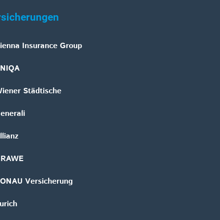
rsicherungen
ienna Insurance Group
NIQA
iener Städtische
enerali
llianz
GRAWE
ONAU Versicherung
urich