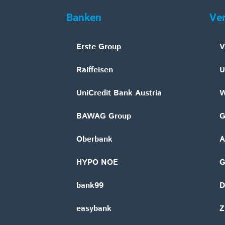
Banken
Ve
Erste Group
V
Raiffeisen
U
UniCredit Bank Austria
W
BAWAG Group
G
Oberbank
A
HYPO NOE
bank99
D
easybank
Z