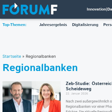
Innovation|D
Top-Themen:
Jahresergebnis
Digitalisierung
Pers
Startseite
»
Regionalbanken
Regionalbanken
Zeb-Studie: Österrei
Scheideweg
22. Januar 2026
Nach zwei außergewöhnlich s
Regionalbanken vor einer Pha
Erträge. Die aktuelle Regiona