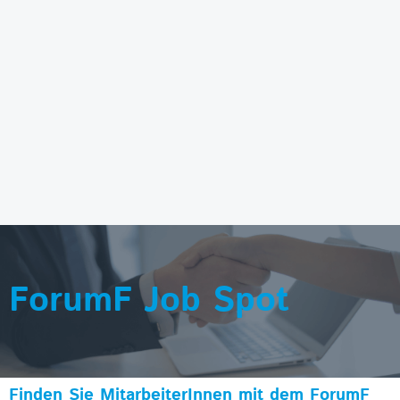
ForumF Job Spot
Finden Sie MitarbeiterInnen mit dem ForumF