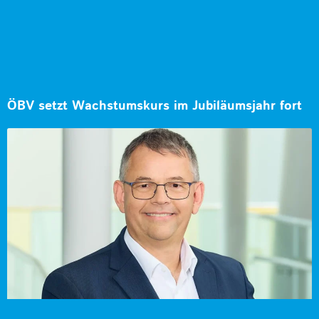
ÖBV setzt Wachstumskurs im Jubiläumsjahr fort