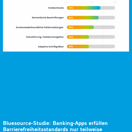
Bluesource-Studie: Banking-Apps erfüllen
Barrierefreiheitsstandards nur teilweise