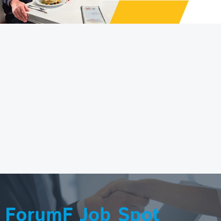
ForumF Job Spot