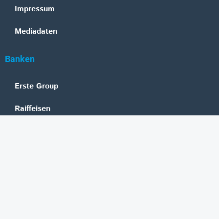
Impressum
Mediadaten
Banken
Erste Group
Raiffeisen
UniCredit Bank Austria
BAWAG Group
Oberbank
HYPO NOE