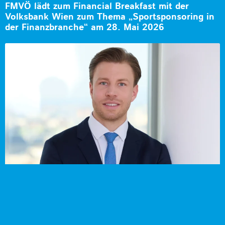
FMVÖ lädt zum Financial Breakfast mit der
Volksbank Wien zum Thema „Sportsponsoring in
der Finanzbranche“ am 28. Mai 2026