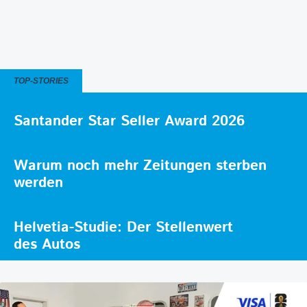
TOP-STORIES
Santander Star Seller Award 2026
Warum noch mehr Zeitungen sterben
werden
Helvetia-Studie: Der Stellenwert
des Autos