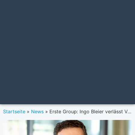
Startseite
»
News
»
Erste Group: Ingo Bleier verlässt Vorstand