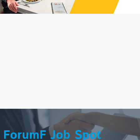
ForumF Job Spot