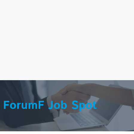
ForumF Job Spot