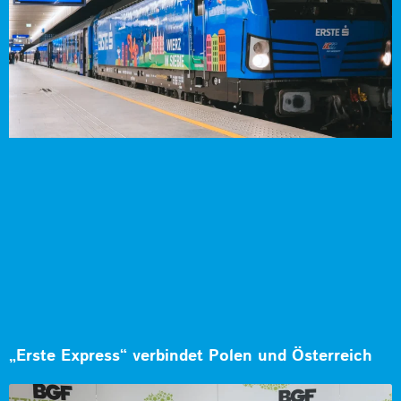
„Erste Express“ verbindet Polen und Österreich