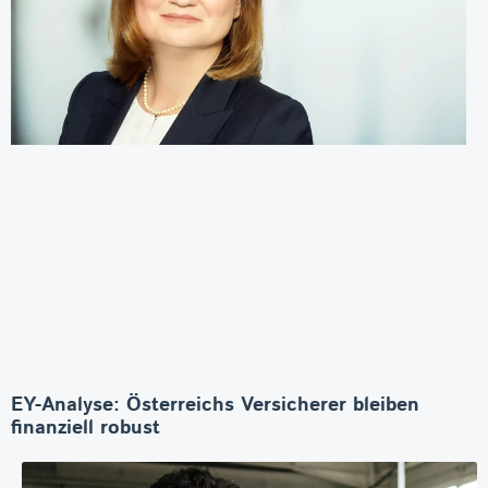
EY-Analyse: Österreichs Versicherer bleiben
finanziell robust