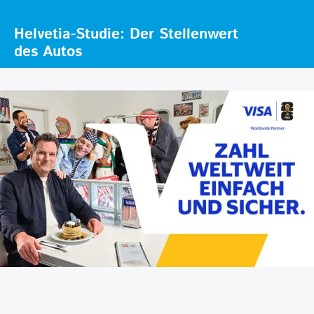
Helvetia-Studie: Der Stellenwert
des Autos