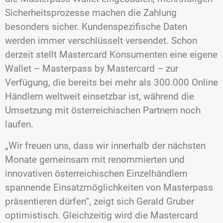
Sicherheitsprozesse machen die Zahlung
besonders sicher. Kundenspezifische Daten
werden immer verschlüsselt versendet. Schon
derzeit stellt Mastercard Konsumenten eine eigene
Wallet – Masterpass by Mastercard – zur
Verfügung, die bereits bei mehr als 300.000 Online
Händlern weltweit einsetzbar ist, während die
Umsetzung mit österreichischen Partnern noch
laufen.
„Wir freuen uns, dass wir innerhalb der nächsten
Monate gemeinsam mit renommierten und
innovativen österreichischen Einzelhändlern
spannende Einsatzmöglichkeiten von Masterpass
präsentieren dürfen“, zeigt sich Gerald Gruber
optimistisch. Gleichzeitig wird die Mastercard