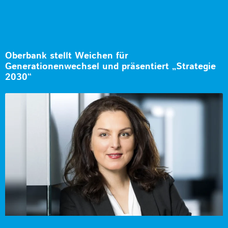
Oberbank stellt Weichen für
Generationenwechsel und präsentiert „Strategie
2030“