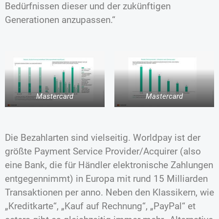
Bedürfnissen dieser und der zukünftigen
Generationen anzupassen.“
Mastercard
Mastercard
Die Bezahlarten sind vielseitig. Worldpay ist der
größte Payment Service Provider/Acquirer (also
eine Bank, die für Händler elektronische Zahlungen
entgegennimmt) in Europa mit rund 15 Milliarden
Transaktionen per anno. Neben den Klassikern, wie
„Kreditkarte“, „Kauf auf Rechnung“, „PayPal“ et