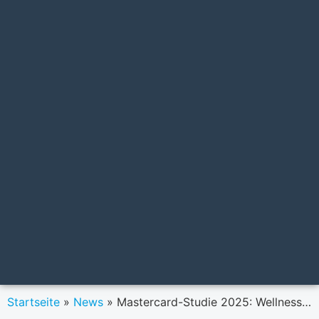
Startseite
»
News
»
Mastercard-Studie 2025: Wellness, Kulinarik und Erlebnisreisen boomen