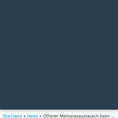
Startseite
»
News
»
Offener Meinungsaustausch beim Payments Leaders Forum am 13. September