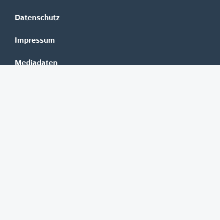
Datenschutz
Impressum
Mediadaten
Banken
Erste Group
Raiffeisen
UniCredit Bank Austria
BAWAG Group
Oberbank