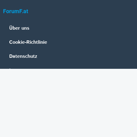
ForumF.at
Über uns
Cookie-Richtlinie
Datenschutz
Impressum
Mediadaten
Banken
Erste Group
Raiffeisen