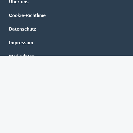
Über uns
Cookie-Richtlinie
Datenschutz
Impressum
Mediadaten
Banken
Erste Group
Raiffeisen
UniCredit Bank Austria
BAWAG Group