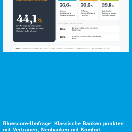
Bluescore-Umfrage: Klassische Banken punkten
mit Vertrauen, Neobanken mit Komfort