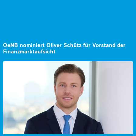
OeNB nominiert Oliver Schütz für Vorstand der
Finanzmarktaufsicht