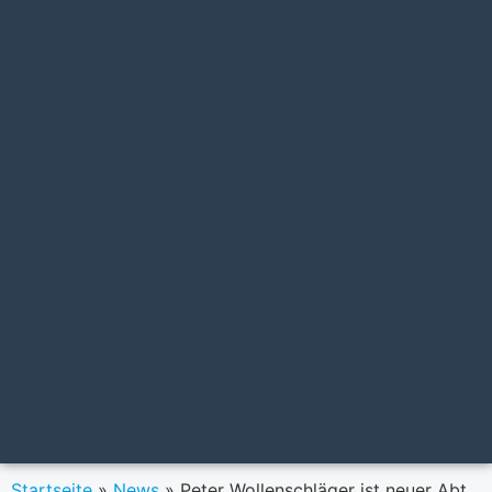
Startseite
»
News
»
Peter Wollenschläger ist neuer Abteilungsleiter Schaden-Unfall Firmenkunden bei Helvetia Österreich