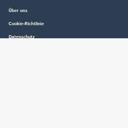
Über uns
Cookie-Richtlinie
Datenschutz
Impressum
Mediadaten
Banken
Erste Group
Raiffeisen
UniCredit Bank Austria