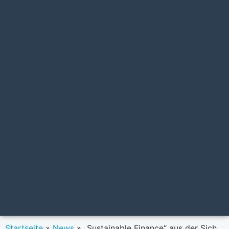
Startseite
»
News
»
„Sustainable Finance“ aus der Sicht der FMA