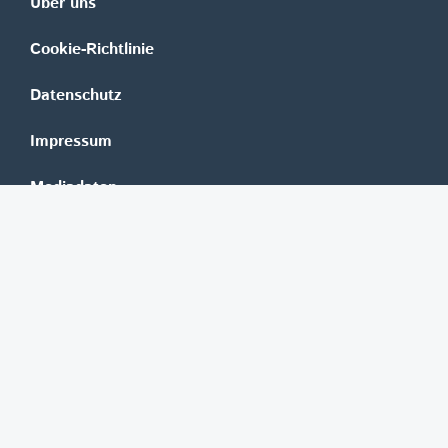
Über uns
Cookie-Richtlinie
Datenschutz
Impressum
Mediadaten
Banken
Erste Group
Raiffeisen
UniCredit Bank Austria
BAWAG Group