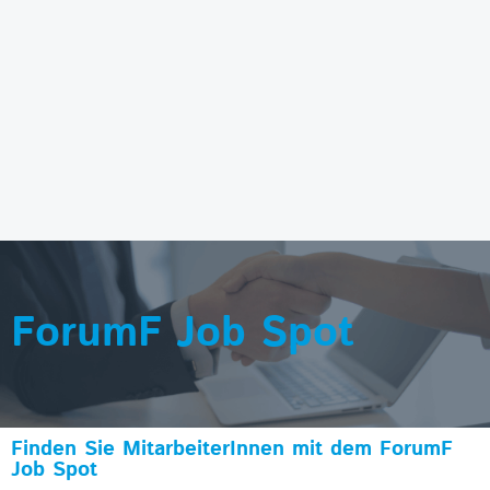
ForumF Job Spot
Finden Sie MitarbeiterInnen mit dem ForumF
Job Spot