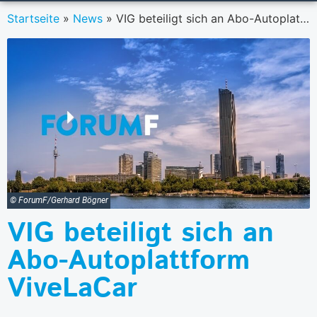
Startseite
»
News
»
VIG beteiligt sich an Abo-Autoplattform ViveLaCar
© ForumF/Gerhard Bögner
VIG beteiligt sich an
Abo-Autoplattform
ViveLaCar