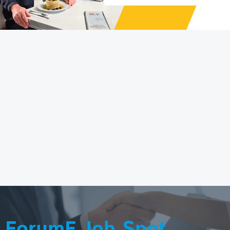
ForumF Job Spot