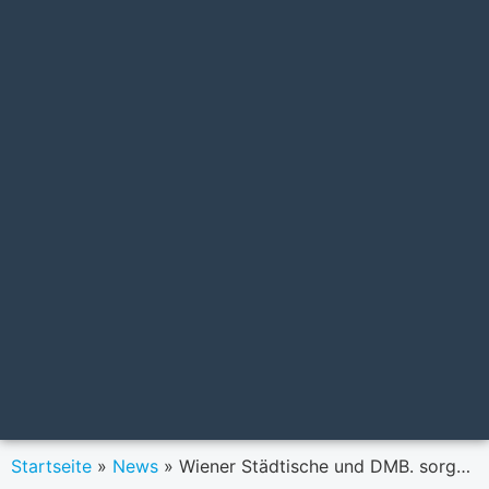
Startseite
»
News
»
Wiener Städtische und DMB. sorgen von klein auf für morgen