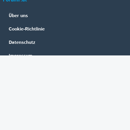
Über uns
Cookie-Richtlinie
Datenschutz
Impressum
Mediadaten
Banken
Erste Group
Raiffeisen
UniCredit Bank Austria