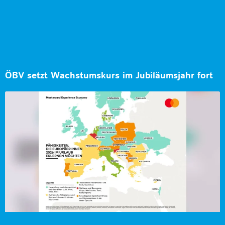
ÖBV setzt Wachstumskurs im Jubiläumsjahr fort