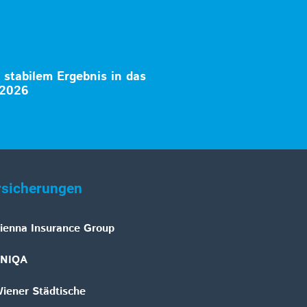
t stabilem Ergebnis in das
 2026
rsicherungen
ienna Insurance Group
NIQA
iener Städtische