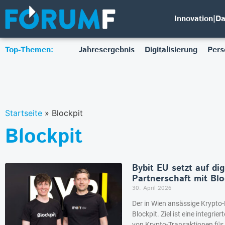
Innovation|D
Top-Themen:
Jahresergebnis
Digitalisierung
Pers
Startseite
»
Blockpit
Blockpit
Bybit EU setzt auf di
Partnerschaft mit Blo
30. April 2026
Der in Wien ansässige Krypto-D
Blockpit. Ziel ist eine integri
von Krypto-Transaktionen für 