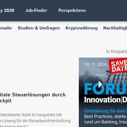
ay 2026
Job-Finder
Perspektiven
onalie
Studien & Umfragen
Kryptowährung
Nachhaltigk
In Koopera
gitale Steuerlösungen durch
ckpit
ienstleister Bybit EU kooperiert mit
erte Lösung für die Steuerberichterstattung
Nutzer in der EU.