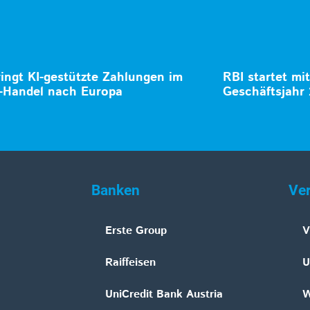
ringt KI-gestützte Zahlungen im
RBI startet mi
-Handel nach Europa
Geschäftsjahr
Banken
Ve
Erste Group
V
Raiffeisen
U
UniCredit Bank Austria
W