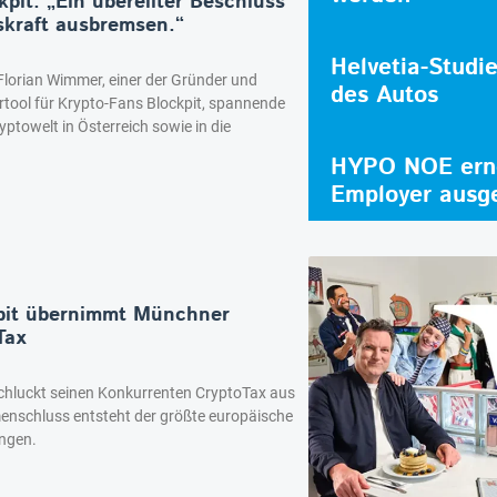
pit: „Ein übereilter Beschluss
skraft ausbremsen.“
Helvetia-Studi
Florian Wimmer, einer der Gründer und
des Autos
ertool für Krypto-Fans Blockpit, spannende
ryptowelt in Österreich sowie in die
HYPO NOE erne
Employer ausg
kpit übernimmt Münchner
Tax
schluckt seinen Konkurrenten CryptoTax aus
schluss entsteht der größte europäische
ungen.