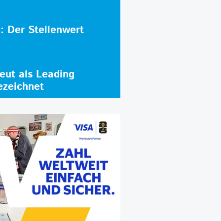
e: Der Stellenwert
ut als Leading
ezeichnet