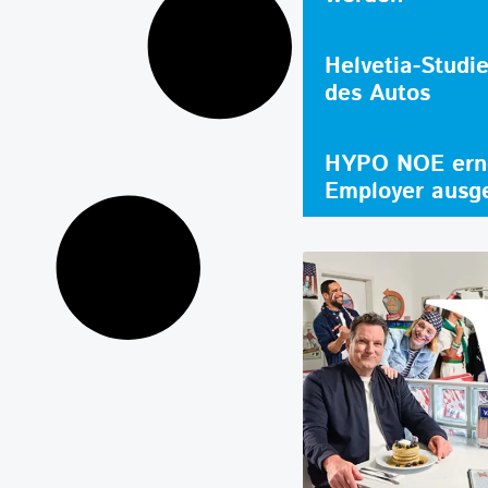
Helvetia-Studi
des Autos
HYPO NOE erne
Employer ausg