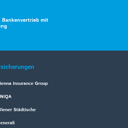
t Bankenvertrieb mit
ung
rsicherungen
ienna Insurance Group
NIQA
iener Städtische
enerali