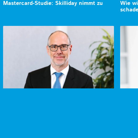
Mastercard-Studie: Skilliday nimmt zu
Wie wi
schad