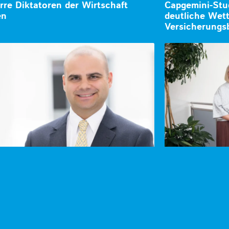
rre Diktatoren der Wirtschaft
Capgemini-Stud
en
deutliche Wett
Versicherungs