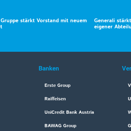
Gruppe stärkt Vorstand mit neuem
Generali stärk
t
eigener Abteil
Banken
Ve
Erste Group
V
Raiffeisen
U
UniCredit Bank Austria
W
BAWAG Group
G