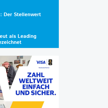
e: Der Stellenwert
ut als Leading
ezeichnet