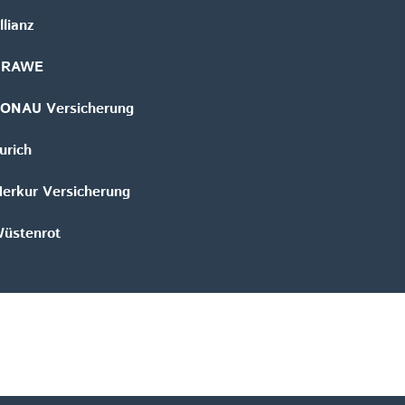
llianz
GRAWE
ONAU Versicherung
urich
erkur Versicherung
üstenrot