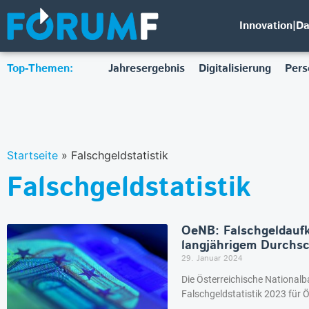
Innovation|D
Top-Themen:
Jahresergebnis
Digitalisierung
Pers
Startseite
»
Falschgeldstatistik
Falschgeldstatistik
OeNB: Falschgeldau
langjährigem Durchsc
29. Januar 2024
Die Österreichische Nationalb
Falschgeldstatistik 2023 für Ö