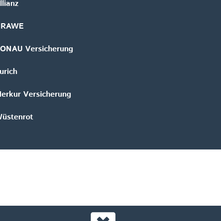
llianz
GRAWE
ONAU Versicherung
urich
erkur Versicherung
üstenrot