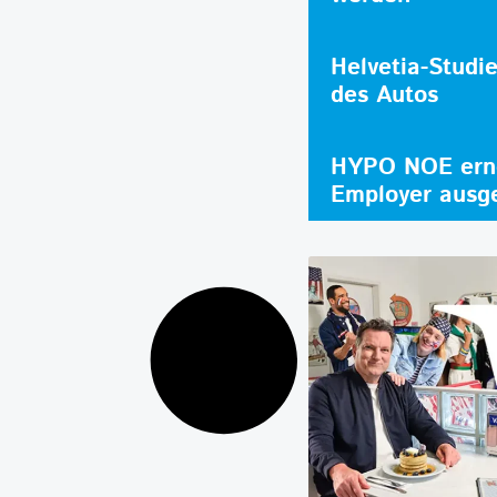
Helvetia-Studi
des Autos
HYPO NOE erne
Employer ausg