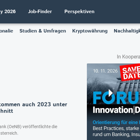
ay 2026
Job-Finder
Perspektiven
onalie
Studien & Umfragen
Kryptowährung
Nachhaltigk
In Koopera
fkommen auch 2023 unter
hnitt
ank (OeNB) veröffentlichte die
sterreich.