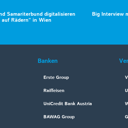
nd Samariterbund digitalisieren
Big Interview 
 auf Rädern“ in Wien
Banken
Ve
Erste Group
V
Raiffeisen
U
UniCredit Bank Austria
W
BAWAG Group
G