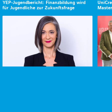
YEP-Jugendbericht: Finanzbildung wird
UniCre
für Jugendliche zur Zukunftsfrage
Master