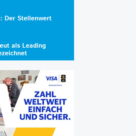
e: Der Stellenwert
ut als Leading
ezeichnet