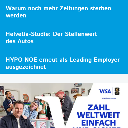
Warum noch mehr Zeitungen sterben
werden
Helvetia-Studie: Der Stellenwert
des Autos
HYPO NOE erneut als Leading Employer
ausgezeichnet