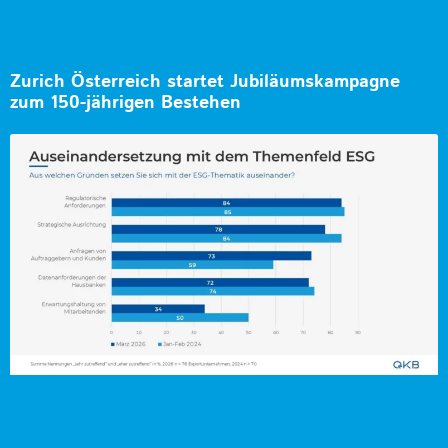
Zurich Österreich startet Jubiläumskampagne
zum 150-jährigen Bestehen