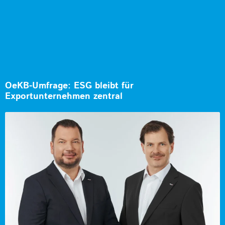
OeKB-Umfrage: ESG bleibt für
Exportunternehmen zentral