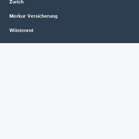
Zurich
Merkur Versicherung
Wüstenrot
©
REGAL Verlagsgesellschaft m.b.H.
Innovation|Day 2026