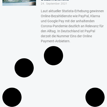
24. September 2021
Laut aktueller Statista-Erhebung gewinnen
Online-Bezahldienste wie PayPal, Klarna
und Google Pay mit der anhaltenden
Corona-Pandemie deutlich an Relevanz für
den Alltag. In Deutschland ist PayPal
derzeit die Nummer Eins der Online
Payment-Anbietern.